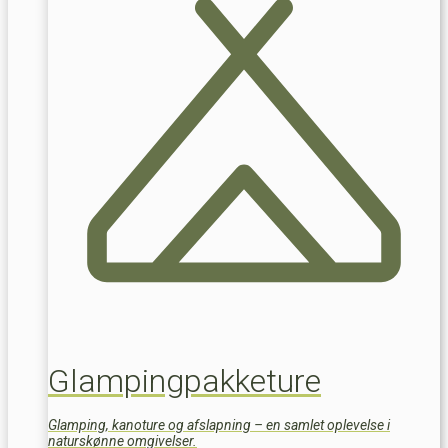
Glampingpakketure
Glamping, kanoture og afslapning – en samlet oplevelse i
naturskønne omgivelser.