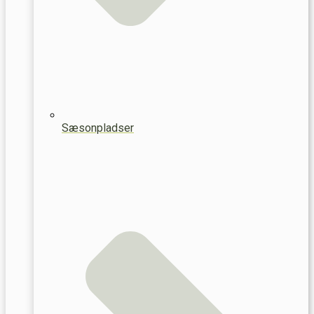
Sæsonpladser