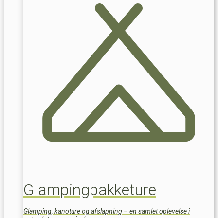
Glampingpakketure
Glamping, kanoture og afslapning – en samlet oplevelse i